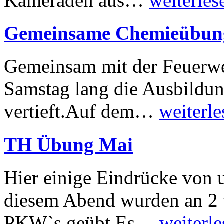
Kameraden aus…
weiterlese
Gemeinsame Chemieübung
Gemeinsam mit der Feuerwe
Samstag lang die Ausbildu
vertieft.Auf dem…
weiterle
TH Übung Mai
Hier einige Eindrücke von 
diesem Abend wurden an 2
PKW`s geübt.Es…
weiterle