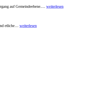
ehrgang auf Gemeindeebene.…
weiterlesen
end etliche…
weiterlesen