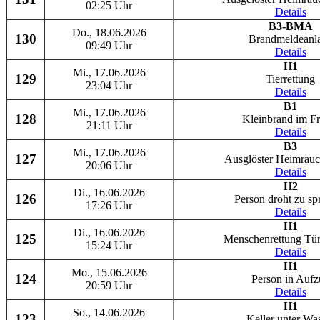
02:25 Uhr
Details
B3-BMA
Do., 18.06.2026
130
Brandmeldeanl
09:49 Uhr
Details
H1
Mi., 17.06.2026
129
Tierrettung
23:04 Uhr
Details
B1
Mi., 17.06.2026
128
Kleinbrand im Fr
21:11 Uhr
Details
B3
Mi., 17.06.2026
127
Ausglöster Heimrau
20:06 Uhr
Details
H2
Di., 16.06.2026
126
Person droht zu sp
17:26 Uhr
Details
H1
Di., 16.06.2026
125
Menschenrettung Tür
15:24 Uhr
Details
H1
Mo., 15.06.2026
124
Person in Aufz
20:59 Uhr
Details
H1
So., 14.06.2026
123
Keller unter Wa