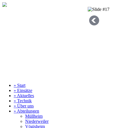
» Start
» Einsätze
» Aktuelles
» Technik
» Über uns
» Abteilungen
Müllheim
Niederweiler
Vögisheim