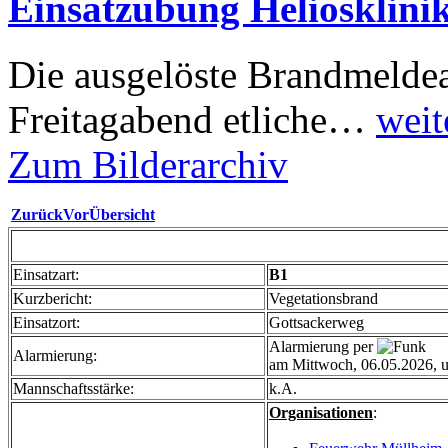
Einsatzübung Heliosklini
Die ausgelöste Brandmeldea
Freitagabend etliche…
weit
Zum Bilderarchiv
Zurück
Vor
Übersicht
Einsatzart:
B1
Kurzbericht:
Vegetationsbrand
Einsatzort:
Gottsackerweg
Alarmierung per
Alarmierung:
am Mittwoch, 06.05.2026, 
Mannschaftsstärke:
k.A.
Organisationen
: