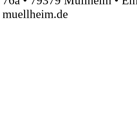
76a • 79379 Müllheim • Em
muellheim.de