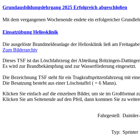
Grundausbildungslehrgang 2025 Erfolgreich abgeschloßen
Mit dem vergangenen Wochenende endete ein erfolgreicher Grundl
Einsatzübung Heliosklinik
Die ausgelöste Brandmeldeanlage der Heliosklinik ließ am Freitagab
Zum Bilderarchiv
Dieses TSF ist das Löschfahrzeug der Abteilung Britzingen-Dattingen
Es wird zur Brandbekämpfung und zur Wasserförderung eingesetzt.
Die Bezeichnung TSF steht für ein Tragkraftspritzenfahrzeug mit ein
Die Besatzung besteht aus einer Löschstaffel ( = 6 Mann).
Klicken Sie einfach auf die einzelnen Bilder, um sie im Großformat zu
Klicken Sie am Seitenende auf den Pfeil, dann kommen Sie zu weiter
Fahrgestell:
Daimler-
Typ:
Sprinter