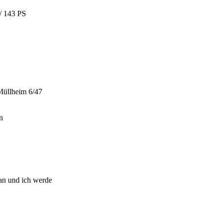
/ 143 PS
Müllheim 6/47
n